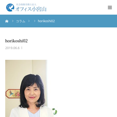
ーム
コラム
horikoshi02
ご挨拶
サービス案内
horikoshi02
2019.06.6
業務実績
法人概要
お問合せ
English