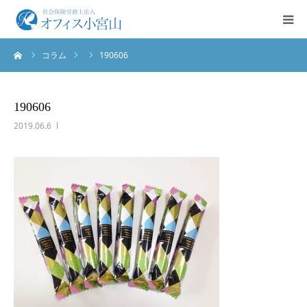
ーム
コラム
190606
ご挨拶
サービス案内
190606
2019.06.6
業務実績
法人概要
お問合せ
English