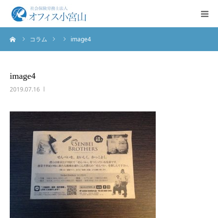
ーム
コラム
image4
ご挨拶
サービス案内
image4
2019.07.16
業務実績
法人概要
お問合せ
English