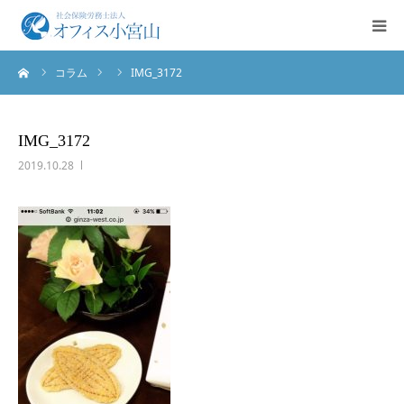
ーム
コラム
IMG_3172
ご挨拶
サービス案内
IMG_3172
2019.10.28
業務実績
法人概要
お問合せ
English