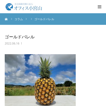
ーム
コラム
ゴールドバレル
ご挨拶
サービス案内
ゴールドバレル
2022.06.16
業務実績
法人概要
お問合せ
English