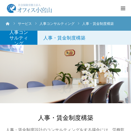
ーム
サービス
人事コンサルティング
人事・賃金制度構築
ご挨拶
人事コン
サルティ
人事・賃金制度構築
サービス案内
ング
業務実績
法人概要
お問合せ
English
人事・賃金制度構築
人事・賃金制度設計のコンサルティングをする場合には、労務監