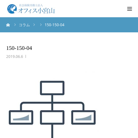
ーム
コラム
150-150-04
ご挨拶
サービス案内
150-150-04
2019.06.6
業務実績
法人概要
お問合せ
English