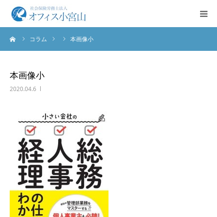
ーム
コラム
本画像小
ご挨拶
サービス案内
本画像小
2020.04.6
業務実績
法人概要
お問合せ
English