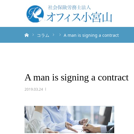
ホーム
コラム
A man is signing a contract
A man is signing a contract
2019.03.24