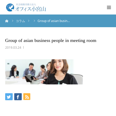
ーム
コラム
Group of asian busin…
ご挨拶
サービス案内
Group of asian business people in meeting room
2019.03.24
業務実績
法人概要
お問合せ
English