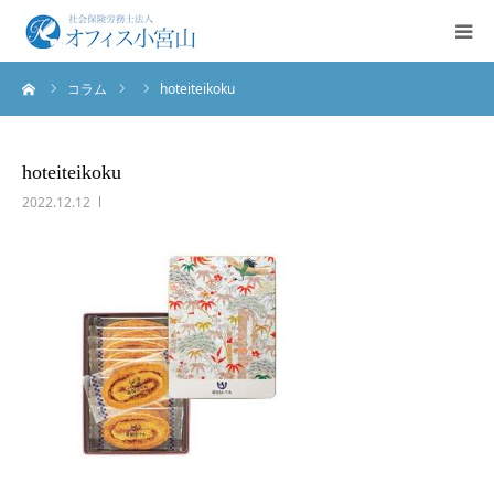
ーム
コラム
hoteiteikoku
ご挨拶
サービス案内
hoteiteikoku
2022.12.12
業務実績
法人概要
お問合せ
English