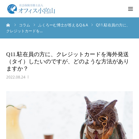
ーム
コラム
ふくろーむ博士が答えるQ＆A
Q11.駐在員の方に、
ご挨拶
クレジットカードを…
サービス案内
Q11.駐在員の方に、クレジットカードを海外発送
（タイ）したいのですが、どのような方法があり
業務実績
ますか？
2022.08.24
法人概要
お問合せ
English