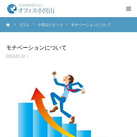
ーム
コラム
小宮山トピック
モチベーションについて
ご挨拶
サービス案内
モチベーションについて
2022.01.22
業務実績
法人概要
お問合せ
English