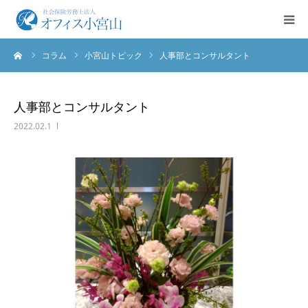
ーム
コラム
小宮山トピック
人事部とコンサルタント
ご挨拶
サービス案内
人事部とコンサルタント
2022.02.1
業務実績
法人概要
お問合せ
English