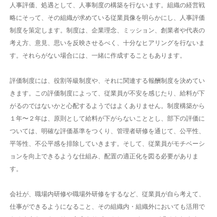
人事評価、処遇として、人事制度の構築を行ないます。組織の経営戦
略にそって、その組織が求めている従業員像を明らかにし、人事評価
制度を策定します。制度は、企業理念、ミッション、創業者や代表の
考え方、意見、思いを反映させるべく、十分なヒアリングを行ないま
す。それらがない場合には、一緒に作成することもあります。
評価制度には、役割等級制度や、それに関連する報酬制度を決めてい
きます。この評価制度によって、従業員が不安を感じたり、給料が下
がるのではないかと心配するようではよくありません。制度構築から
１年〜２年は、原則として給料が下がらないこととし、部下の評価に
ついては、明確な評価基準をつくり、管理者研修を通じて、公平性、
平等性、不公平感を排除していきます。そして、従業員がモチベーシ
ョンを向上できるような仕組み、配置の適正化を図る必要がありま
す。
会社が、職場内研修や職場外研修をするなど、従業員が自ら考えて、
仕事ができるようになること、その組織内・組織外においても活用で